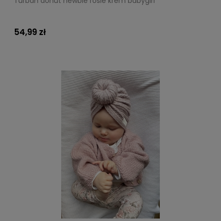
Turban donut newbie rosie krem babygirl
54,99 zł