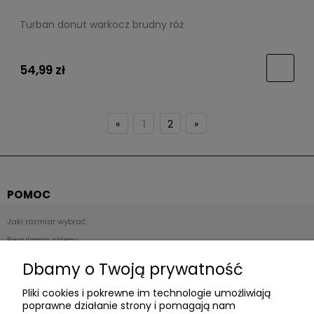
Turban donut warkocz brudny róż
54,99 zł
«
1
2
»
POMOC
Jaki rozmiar wybrać
Regulamin sklepu
Zwroty i reklamacje
Dbamy o Twoją prywatność
Polityka prywatności
Pliki cookies i pokrewne im technologie umożliwiają
poprawne działanie strony i pomagają nam
Płatności i dostawa