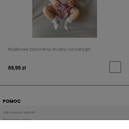
Muślinowe bloomersy brudny róż babygirl
69,99 zł
POMOC
Jaki rozmiar wybrać
Regulamin sklepu
Zwroty i reklamacje