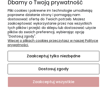
Dbamy o Twoją prywatność
Polityka prywatności
Pliki cookies i pokrewne im technologie umożliwiają
poprawne działanie strony i pomagają nam
Płatności i dostawa
dostosować ofertę do Twoich potrzeb. Możesz
zaakceptować wykorzystanie przez nas wszystkich
Czas realizacji zamówienia
tych plików i przejść do sklepu lub dostosować użycie
plików do swoich preferencji, wybierając opcję
Czas i koszty dostawy
"Dostosuj zgody".
Formy płatności
Więcej o plikach cookies przeczytasz w naszej Polityce
prywatności.
O NAS
Zaakceptuj tylko niezbędne
O firmie
Współpraca
Dostosuj zgody
Kontakt i dane firmy
Zaakceptuj wszystkie
Sklep internetowy Shoper.pl
Pokaż pełną wersję strony