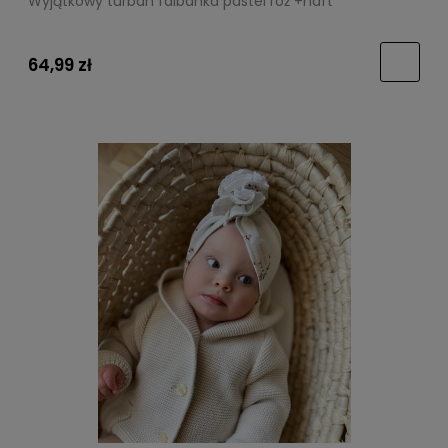
Wyjątkowy turban falbanka pastel róż +haft
64,99 zł