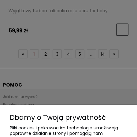
Wyjątkowy turban falbanka rose ecru for baby
59,99 zł
«
1
2
3
4
5
...
14
»
POMOC
Jaki rozmiar wybrać
Regulamin sklepu
Zwroty i reklamacje
Dbamy o Twoją prywatność
Polityka prywatności
Pliki cookies i pokrewne im technologie umożliwiają
poprawne działanie strony i pomagają nam
Płatności i dostawa