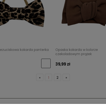
ezuciskowa kokarda panterka
Opaska kokarda w kolorze
czekoladowym prążek
39,99 zł
«
1
2
»