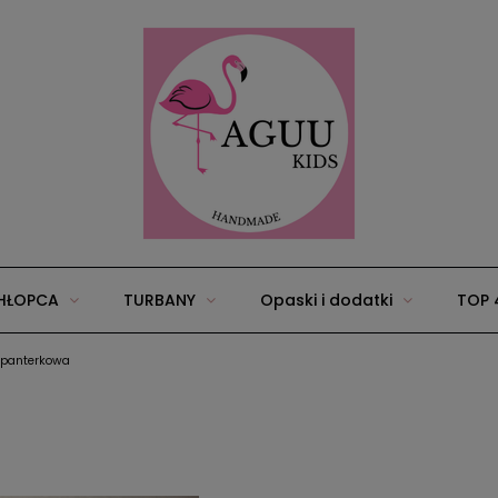
HŁOPCA
TURBANY
Opaski i dodatki
TOP 
-panterkowa
25
Wyprawka/zestawy dla niemowląt
Akcesoria