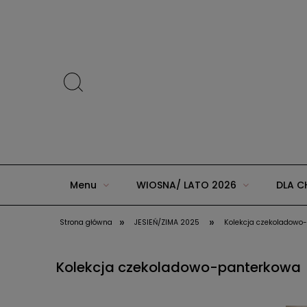
Menu
WIOSNA/ LATO 2026
DLA C
»
»
Strona główna
JESIEŃ/ZIMA 2025
Kolekcja czekoladowo
ZIMA 2025 w AGUU KIDS
JESIEŃ/ZIMA 20
Kolekcja czekoladowo-panterkowa