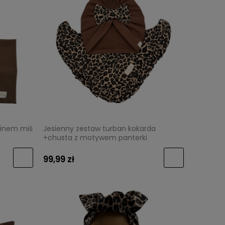
minem miś
Jesienny zestaw turban kokarda
+chusta z motywem panterki
99,99 zł