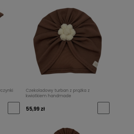
czynki
Czekoladowy turban z prążka z
kwiatkiem handmade
55,99 zł