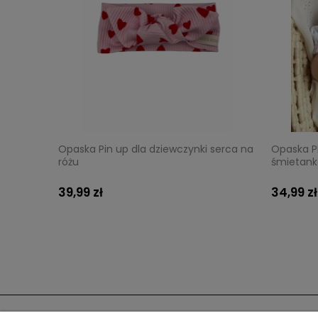
Opaska Pin up dla dziewczynki serca na
Opaska PI
różu
śmietank
39,99 zł
34,99 zł