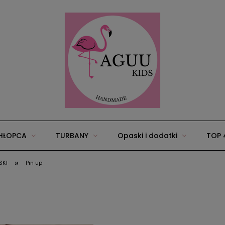
HŁOPCA
TURBANY
Opaski i dodatki
TOP 
»
SKI
Pin up
25
Wyprawka/zestawy dla niemowląt
Akcesoria