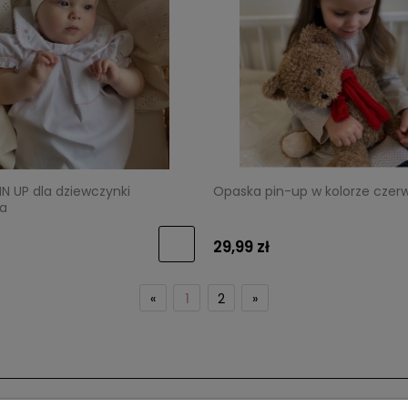
N UP dla dziewczynki
Opaska pin-up w kolorze cze
a
29,99 zł
«
1
2
»