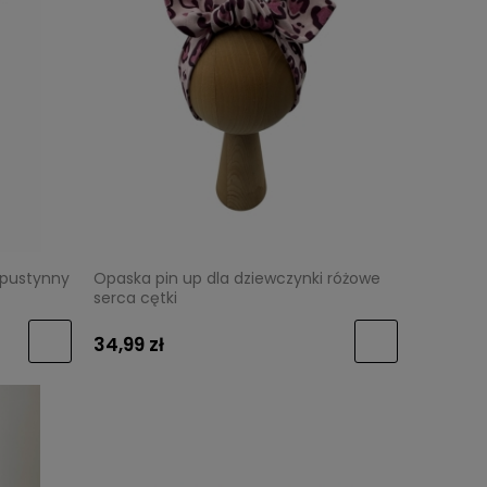
 pustynny
Opaska pin up dla dziewczynki różowe
serca cętki
34,99 zł