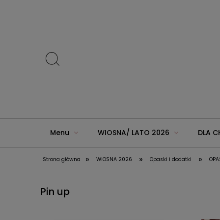
Menu
WIOSNA/ LATO 2026
DLA C
»
»
»
Strona główna
WIOSNA 2026
Opaski i dodatki
OPA
ZIMA 2025 w AGUU KIDS
JESIEŃ/ZIMA 20
Pin up