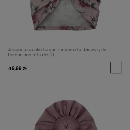
Jesienna czapka turban modern dla dziewczynki
herbaciane róże róż (1)
49,99 zł