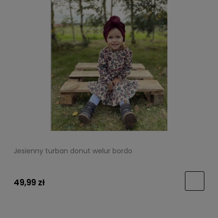
Jesienny turban donut welur bordo
49,99 zł