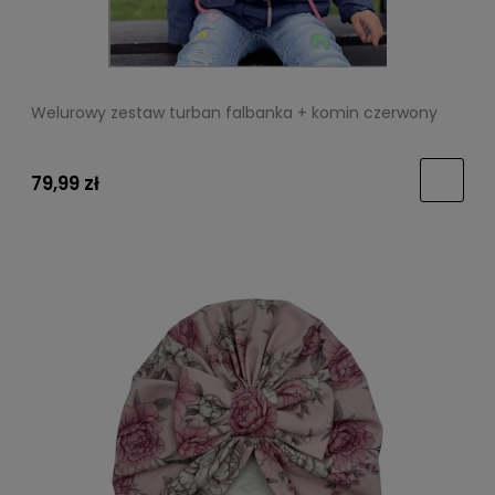
Welurowy zestaw turban falbanka + komin czerwony
79,99 zł