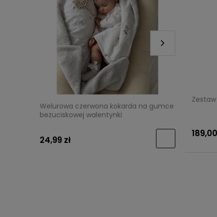
Zestaw 
Welurowa czerwona kokarda na gumce
Świątecz
bezuciskowej walentynki
dziewczy
189,00
24,99 zł
29,99 zł