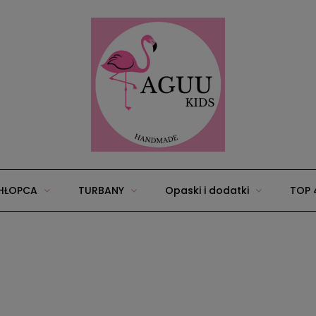
HŁOPCA
TURBANY
Opaski i dodatki
TOP 
25
Wyprawka/zestawy dla niemowląt
Akcesoria