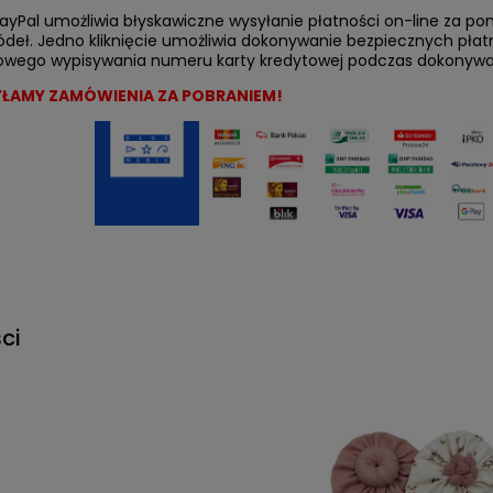
ayPal umożliwia błyskawiczne wysyłanie płatności on-line za p
ódeł. Jedno kliknięcie umożliwia dokonywanie bezpiecznych płat
owego wypisywania numeru karty kredytowej podczas dokonywa
YŁAMY ZAMÓWIENIA ZA POBRANIEM!
ci