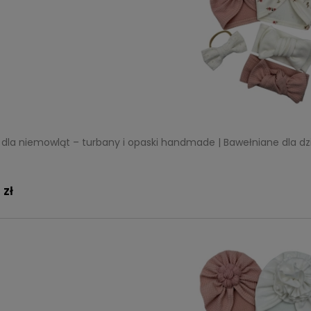
dla niemowląt – turbany i opaski handmade | Bawełniane dla dz
ny zestaw dwóch opasek dla
Zestaw opasek dla niemowląt e
nki
złota
 zł
29,99 zł