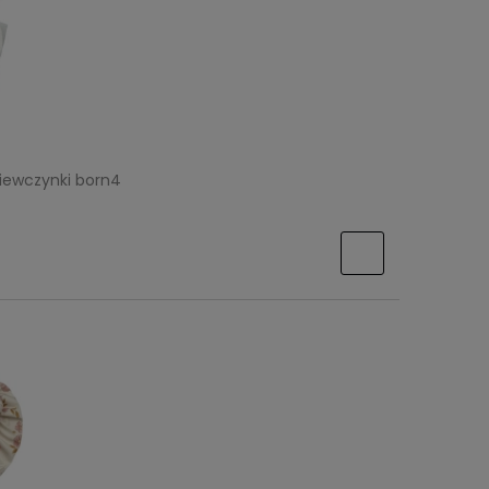
ziewczynki born4