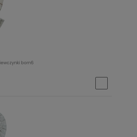
iewczynki born6
cru i
Zestaw kokardek na walentynki dla
noworodka
29,99 zł