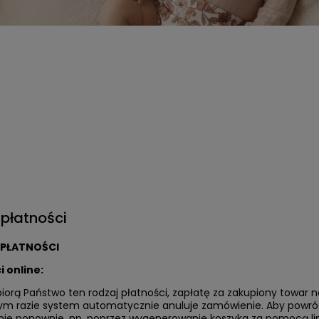
płatności
PŁATNOŚCI
i online:
biorą Państwo ten rodzaj płatności, zapłatę za zakupiony towa
ym razie system automatycznie anuluje zamówienie. Aby powróc
ie ponownie, np. poprzez wygenerowanie koszyka za pomocą li