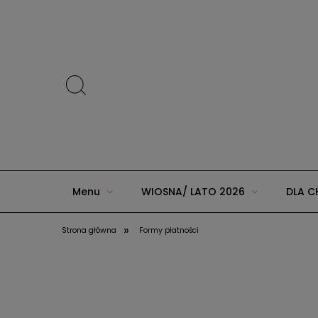
Menu
WIOSNA/ LATO 2026
DLA C
»
Strona główna
Formy płatności
ZIMA 2025 w AGUU KIDS
JESIEŃ/ZIMA 20