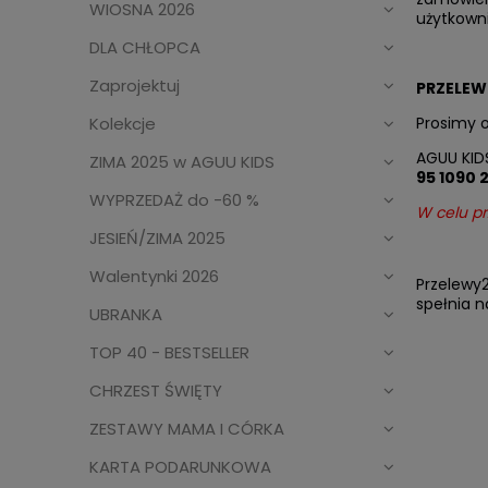
WIOSNA 2026
użytkowni
DLA CHŁOPCA
Zaprojektuj
PRZELEW
Kolekcje
Prosimy 
AGUU KID
ZIMA 2025 w AGUU KIDS
95 1090 
WYPRZEDAŻ do -60 %
W celu pr
JESIEŃ/ZIMA 2025
Walentynki 2026
Przelewy2
spełnia n
UBRANKA
TOP 40 - BESTSELLER
CHRZEST ŚWIĘTY
ZESTAWY MAMA I CÓRKA
KARTA PODARUNKOWA