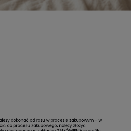
r należy dokonać od razu w procesie zakupowym - w
ić do procesu zakupowego, należy złożyć
nku dostępnego w zakładce ZAMÓWIENIA w profilu