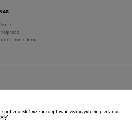
 NAS
firmie
półpraca
ntakt i dane firmy
ich potrzeb. Możesz zaakceptować wykorzystanie przez nas
ody".