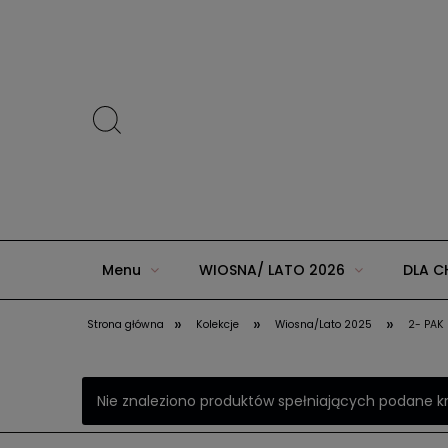
Menu
WIOSNA/ LATO 2026
DLA C
»
»
»
Strona główna
Kolekcje
Wiosna/Lato 2025
2- PAK
ZIMA 2025 w AGUU KIDS
JESIEŃ/ZIMA 20
Nie znaleziono produktów spełniających podane kr