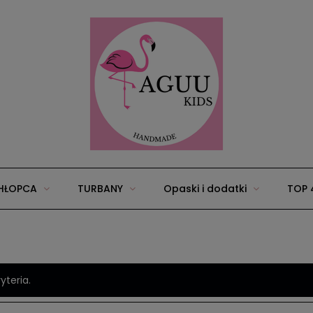
HŁOPCA
TURBANY
Opaski i dodatki
TOP 
25
Wyprawka/zestawy dla niemowląt
Akcesoria
yteria.