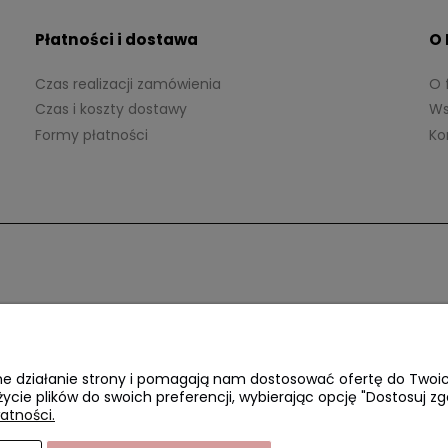
Płatności i dostawa
O
Czas realizacji zamówienia
O 
Czas i koszty dostawy
Ws
Formy płatności
Ko
awne działanie strony i pomagają nam dostosować ofertę do Two
życie plików do swoich preferencji, wybierając opcję "Dostosuj zg
atności.