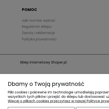
POMOC
Jaki rozmiar wybrać
Regulamin sklepu
Zwroty i reklamacje
Polityka prywatności
Sklep internetowy Shoper.pl
Dbamy o Twoją prywatność
Pliki cookies i pokrewne im technologie umożliwiają popr
wszystkich tych plików i przejść do sklepu lub dostosować u
Więcej o plikach cookies przeczytasz w naszej Polityce pryw