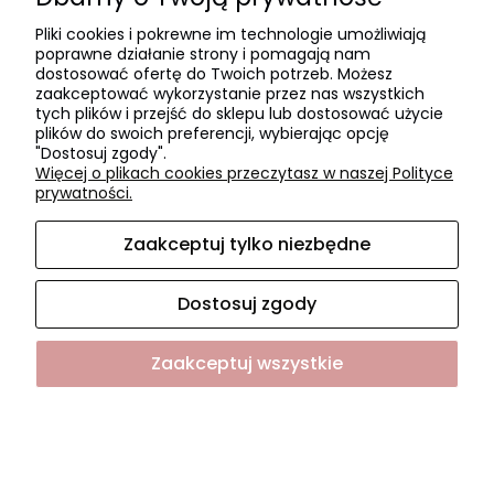
Czas realizacji zamówienia
Pliki cookies i pokrewne im technologie umożliwiają
Czas i koszty dostawy
poprawne działanie strony i pomagają nam
Formy płatności
dostosować ofertę do Twoich potrzeb. Możesz
zaakceptować wykorzystanie przez nas wszystkich
tych plików i przejść do sklepu lub dostosować użycie
O NAS
plików do swoich preferencji, wybierając opcję
"Dostosuj zgody".
O firmie
Więcej o plikach cookies przeczytasz w naszej Polityce
Współpraca
prywatności.
Kontakt i dane firmy
Zaakceptuj tylko niezbędne
Dostosuj zgody
Sklep internetowy Shoper.pl
Zaakceptuj wszystkie
Pokaż pełną wersję strony