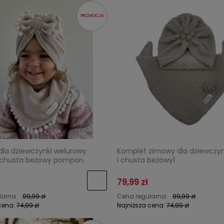
PROMOCJA
dla dziewczynki welurowy
Komplet zimowy dla dziewczyn
 chusta beżowy pompon
i chusta beżowy1
79,99 zł
larna:
99,99 zł
Cena regularna:
99,99 zł
cena:
74,99 zł
Najniższa cena:
74,99 zł