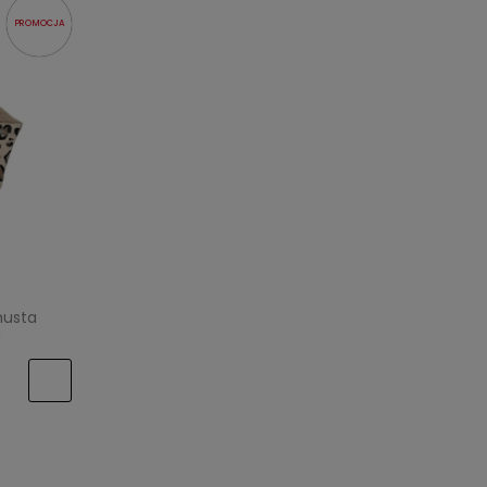
PROMOCJA
husta
u