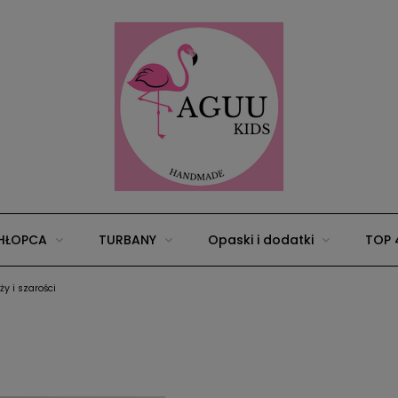
HŁOPCA
TURBANY
Opaski i dodatki
TOP 
y i szarości
25
Wyprawka/zestawy dla niemowląt
Akcesoria