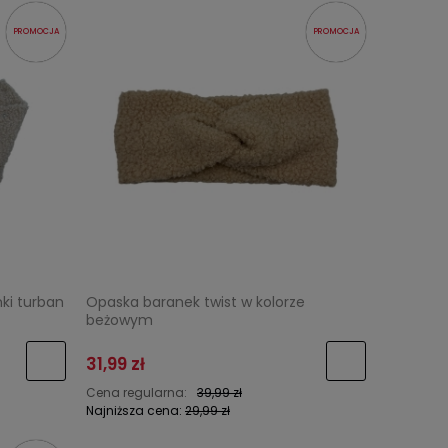
PROMOCJA
PROMOCJA
ki turban
Opaska baranek twist w kolorze
beżowym
31,99 zł
Cena regularna:
39,99 zł
Najniższa cena:
29,99 zł