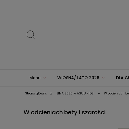
Menu
WIOSNA/ LATO 2026
DLA C
»
»
Strona główna
ZIMA 2025 w AGUU KIDS
W odcieniach beż
ZIMA 2025 w AGUU KIDS
JESIEŃ/ZIMA 20
W odcieniach beży i szarości