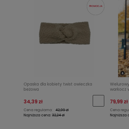
PROMOCJA
Opaska dla kobiety twist owieczka
Welurowy
beżowa
warkocz w
34,39 zł
79,99 zł
Cena regularna:
42,99 zł
Cena regu
Najniższa cena:
32,24 zł
Najniższa 