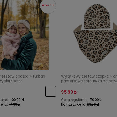
PROMOCJA
 zestaw opaska + turban
Wyjątkowy zestaw czapka + c
ybierz kolor
panterkowe serduszka na beż
95,99 zł
larna:
99,99 zł
Cena regularna:
119,99 zł
cena:
74,99 zł
Najniższa cena:
89,99 zł