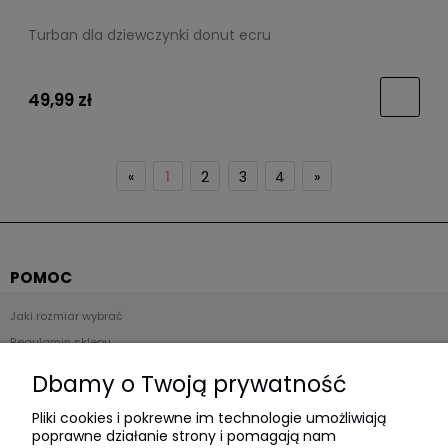
Turban dla dziewczynki donut ecru
49,99 zł
«
1
2
3
4
»
POMOC
Jaki rozmiar wybrać
Regulamin sklepu
Zwroty i reklamacje
Dbamy o Twoją prywatność
Polityka prywatności
Pliki cookies i pokrewne im technologie umożliwiają
poprawne działanie strony i pomagają nam
Płatności i dostawa