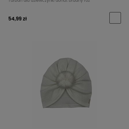
Turban dla dziewczynki donut brudny róż
54,99 zł