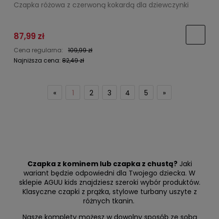
Czapka różowa z czerwoną kokardą dla dziewczynki
87,99 zł
Cena regularna:
109,99 zł
Najniższa cena:
82,49 zł
«
1
2
3
4
5
»
Czapka z kominem lub czapka z chustą?
Jaki
wariant będzie odpowiedni dla Twojego dziecka. W
sklepie AGUU kids znajdziesz szeroki wybór produktów.
Klasyczne czapki z prążka, stylowe turbany uszyte z
różnych tkanin.
Nasze komplety możesz w dowolny sposób ze sobą