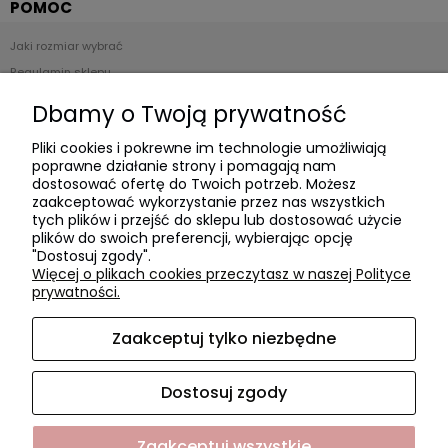
POMOC
Jaki rozmiar wybrać
Regulamin sklepu
Zwroty i reklamacje
Dbamy o Twoją prywatność
Polityka prywatności
Pliki cookies i pokrewne im technologie umożliwiają
poprawne działanie strony i pomagają nam
Płatności i dostawa
dostosować ofertę do Twoich potrzeb. Możesz
zaakceptować wykorzystanie przez nas wszystkich
Czas realizacji zamówienia
tych plików i przejść do sklepu lub dostosować użycie
plików do swoich preferencji, wybierając opcję
Czas i koszty dostawy
"Dostosuj zgody".
Formy płatności
Więcej o plikach cookies przeczytasz w naszej Polityce
prywatności.
O NAS
Zaakceptuj tylko niezbędne
O firmie
Współpraca
Dostosuj zgody
Kontakt i dane firmy
Zaakceptuj wszystkie