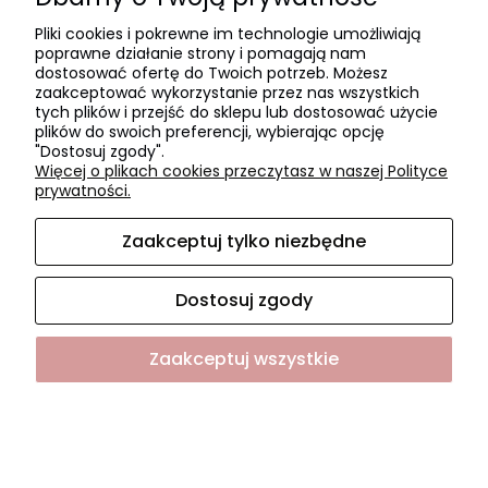
Czas realizacji zamówienia
Pliki cookies i pokrewne im technologie umożliwiają
Czas i koszty dostawy
poprawne działanie strony i pomagają nam
Formy płatności
dostosować ofertę do Twoich potrzeb. Możesz
zaakceptować wykorzystanie przez nas wszystkich
tych plików i przejść do sklepu lub dostosować użycie
O NAS
plików do swoich preferencji, wybierając opcję
"Dostosuj zgody".
O firmie
Więcej o plikach cookies przeczytasz w naszej Polityce
Współpraca
prywatności.
Kontakt i dane firmy
Zaakceptuj tylko niezbędne
Dostosuj zgody
Sklep internetowy Shoper.pl
Zaakceptuj wszystkie
Pokaż pełną wersję strony