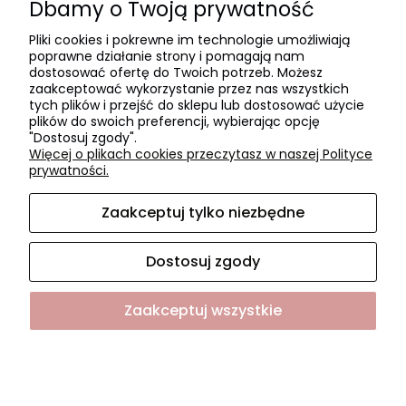
Dbamy o Twoją prywatność
Polityka prywatności
Pliki cookies i pokrewne im technologie umożliwiają
poprawne działanie strony i pomagają nam
Płatności i dostawa
dostosować ofertę do Twoich potrzeb. Możesz
zaakceptować wykorzystanie przez nas wszystkich
Czas realizacji zamówienia
tych plików i przejść do sklepu lub dostosować użycie
plików do swoich preferencji, wybierając opcję
Czas i koszty dostawy
"Dostosuj zgody".
Formy płatności
Więcej o plikach cookies przeczytasz w naszej Polityce
prywatności.
O NAS
Zaakceptuj tylko niezbędne
O firmie
Współpraca
Dostosuj zgody
Kontakt i dane firmy
Zaakceptuj wszystkie
Sklep internetowy Shoper.pl
Pokaż pełną wersję strony