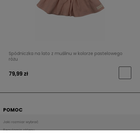
Spódniczka na lato z muślinu w kolorze pastelowego
różu
79,99 zł
POMOC
Jaki rozmiar wybrać
Regulamin sklepu
Zwroty i reklamacje