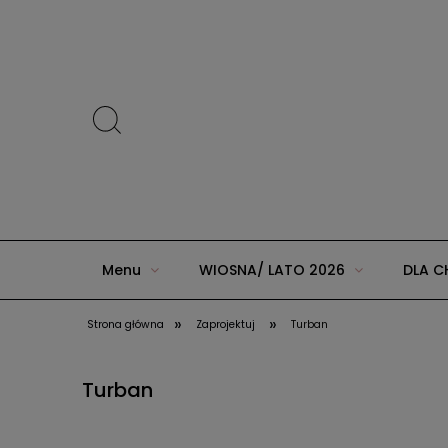
Menu
WIOSNA/ LATO 2026
DLA C
»
»
Strona główna
Zaprojektuj
Turban
ZIMA 2025 w AGUU KIDS
JESIEŃ/ZIMA 20
Turban