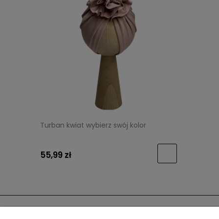
Turban kwiat wybierz swój kolor
55,99 zł