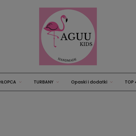
HŁOPCA
TURBANY
Opaski i dodatki
TOP 
25
Wyprawka/zestawy dla niemowląt
Akcesoria