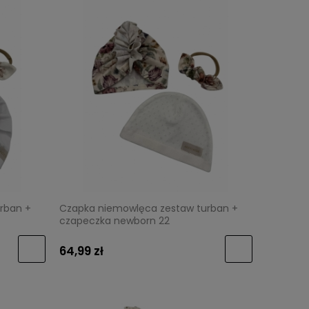
rban +
Czapka niemowlęca zestaw turban +
czapeczka newborn 22
64,99 zł