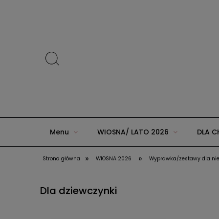
Menu
WIOSNA/ LATO 2026
DLA C
»
»
Strona główna
WIOSNA 2026
Wyprawka/zestawy dla ni
ZIMA 2025 w AGUU KIDS
JESIEŃ/ZIMA 20
Dla dziewczynki