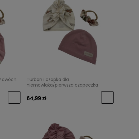
w dwóch
Turban i czapka dla
niemowlaka/pierwsza czapeczka
newnorn7
64,99 zł