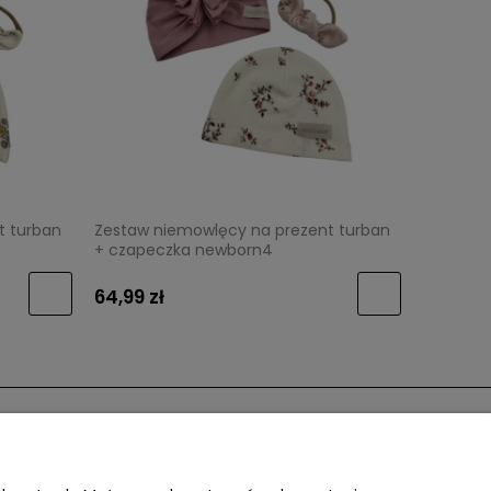
t turban
Zestaw niemowlęcy na prezent turban
+ czapeczka newborn4
64,99 zł
 NAS