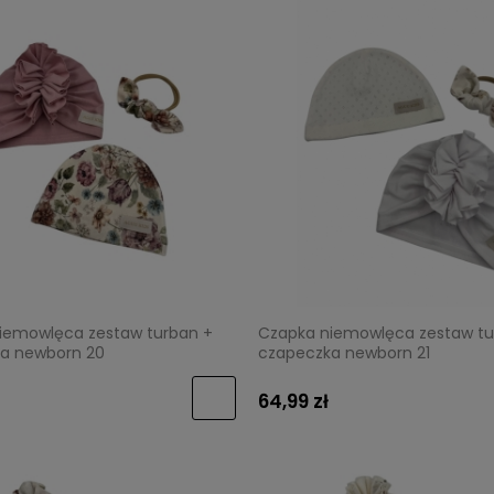
iemowlęca zestaw turban +
Czapka niemowlęca zestaw tu
a newborn 20
czapeczka newborn 21
64,99 zł