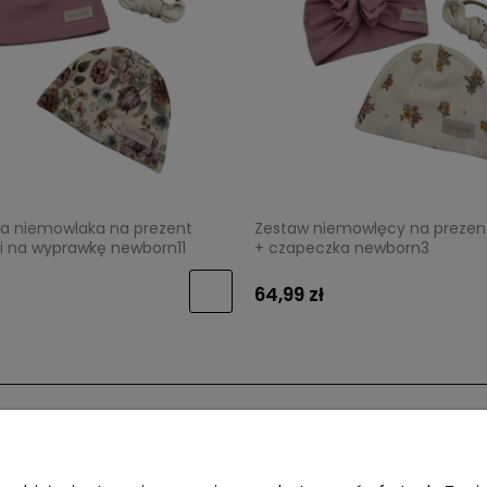
la niemowlaka na prezent
Zestaw niemowlęcy na prezen
i na wyprawkę newborn11
+ czapeczka newborn3
64,99 zł
Płatności i dostawa
O