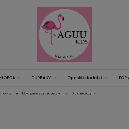
HŁOPCA
TURBANY
Opaski i dodatki
TOP 
»
»
emowląt
Moja pierwsza czapeczka
Dla dziewczynki
25
Wyprawka/zestawy dla niemowląt
Akcesoria