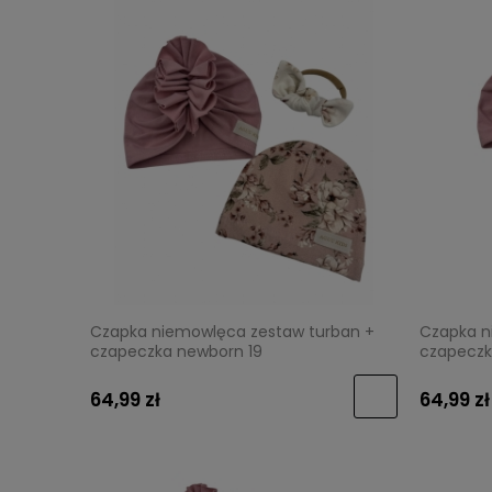
Czapka niemowlęca zestaw turban +
Czapka n
czapeczka newborn 19
czapeczk
64,99 zł
64,99 zł