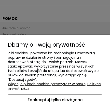
POMOC
Jaki rozmiar wybrać
Regulamin sklepu
Zwroty i reklamacje
Dbamy o Twoją prywatność
Polityka prywatności
Pliki cookies i pokrewne im technologie umożliwiają
poprawne działanie strony i pomagają nam
Płatności i dostawa
dostosować ofertę do Twoich potrzeb. Możesz
zaakceptować wykorzystanie przez nas wszystkich
Czas realizacji zamówienia
tych plików i przejść do sklepu lub dostosować użycie
plików do swoich preferencji, wybierając opcję
Czas i koszty dostawy
"Dostosuj zgody".
Formy płatności
Więcej o plikach cookies przeczytasz w naszej Polityce
prywatności.
O NAS
Zaakceptuj tylko niezbędne
O firmie
Współpraca