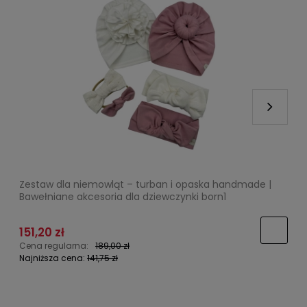
Zestaw dla niemowląt – turban i opaska handmade |
O
Bawełniane akcesoria dla dziewczynki born1
m
151,20 zł
3
Cena regularna:
189,00 zł
C
Najniższa cena:
141,75 zł
N