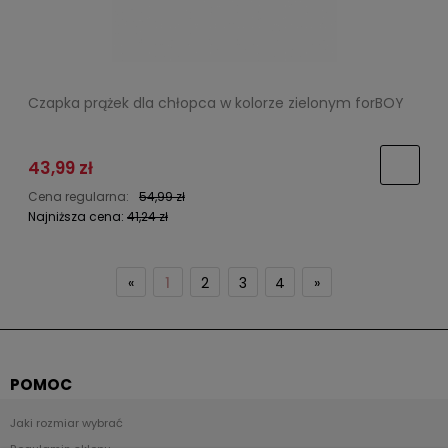
Czapka prążek dla chłopca w kolorze zielonym forBOY
43,99 zł
Cena regularna:
54,99 zł
Najniższa cena:
41,24 zł
«
1
2
3
4
»
POMOC
Jaki rozmiar wybrać