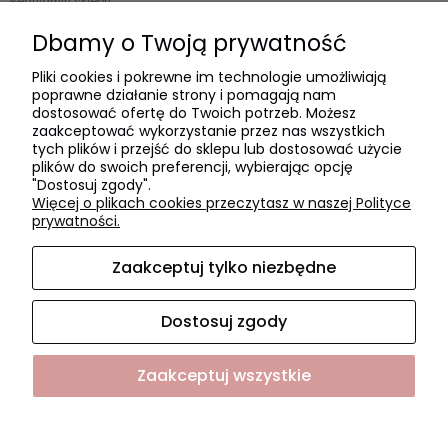
Regulamin sklepu
Zwroty i reklamacje
Dbamy o Twoją prywatność
Polityka prywatności
Pliki cookies i pokrewne im technologie umożliwiają
poprawne działanie strony i pomagają nam
Płatności i dostawa
dostosować ofertę do Twoich potrzeb. Możesz
zaakceptować wykorzystanie przez nas wszystkich
Czas realizacji zamówienia
tych plików i przejść do sklepu lub dostosować użycie
plików do swoich preferencji, wybierając opcję
Czas i koszty dostawy
"Dostosuj zgody".
Formy płatności
Więcej o plikach cookies przeczytasz w naszej Polityce
prywatności.
O NAS
Zaakceptuj tylko niezbędne
O firmie
Współpraca
Dostosuj zgody
Kontakt i dane firmy
Zaakceptuj wszystkie
Sklep internetowy Shoper.pl