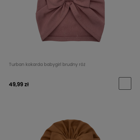
Turban kokarda babygirl brudny róż
49,99 zł