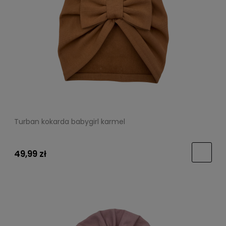
Turban kokarda babygirl karmel
49,99 zł