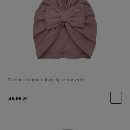
Turban kokarda babygirl pustynny róż
49,99 zł