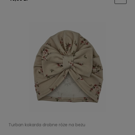
Turban kokarda drobne róże na beżu