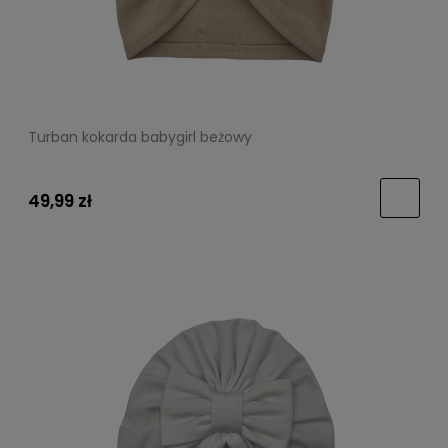
Turban kokarda babygirl beżowy
49,99 zł