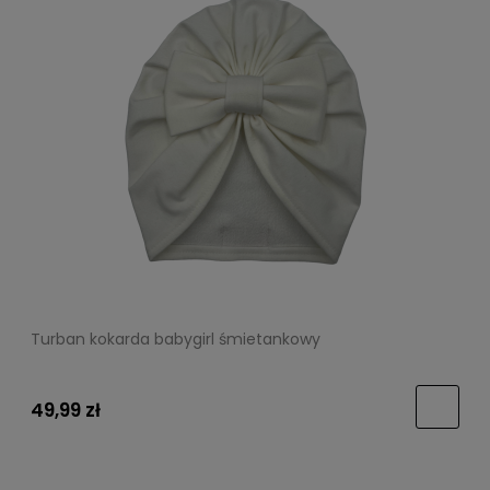
Turban kokarda babygirl śmietankowy
49,99 zł