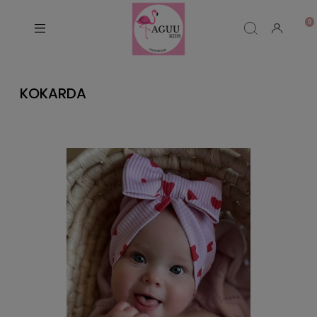
KOKARDA