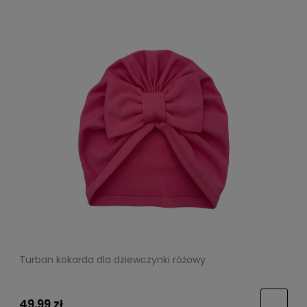
Turban kokarda dla dziewczynki różowy
49,99 zł