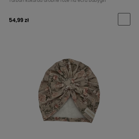
Turban kokarda drobne róże na ecru babygirl
54,99 zł