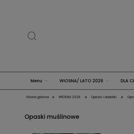
Menu
WIOSNA/ LATO 2026
DLA C
»
»
»
Strona główna
WIOSNA 2026
Opaski i dodatki
Opa
ZIMA 2025 w AGUU KIDS
JESIEŃ/ZIMA 20
Opaski muślinowe