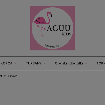
HŁOPCA
TURBANY
Opaski i dodatki
TOP 
ski muślinowe
25
Wyprawka/zestawy dla niemowląt
Akcesoria