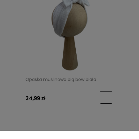
Opaska muślinowa big bow biała
34,99 zł