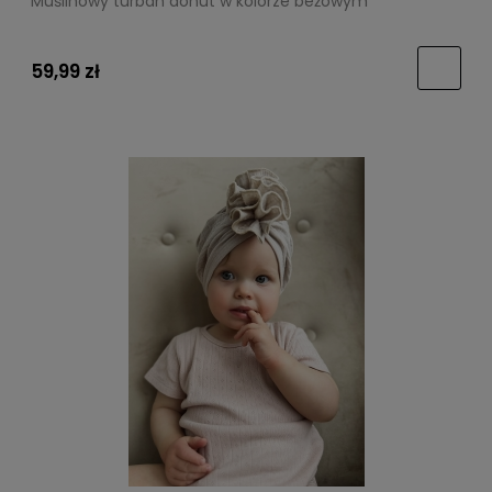
Muślinowy turban donut w kolorze beżowym
59,99 zł