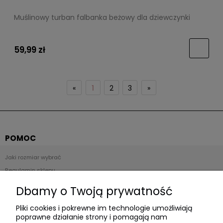
Muślinowy turban falbanka beżowy dla dziewczynki
59,99 zł
«
1
2
3
»
POMOC
Jaki rozmiar wybrać
Regulamin sklepu
Zwroty i reklamacje
Dbamy o Twoją prywatność
Polityka prywatności
Pliki cookies i pokrewne im technologie umożliwiają
poprawne działanie strony i pomagają nam
Płatności i dostawa