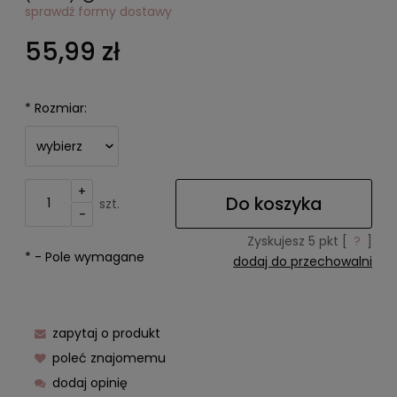
sprawdź formy dostawy
Cena nie zawiera ewentualnych kosztów płatności
55,99 zł
*
Rozmiar:
+
Do koszyka
szt.
-
Zyskujesz
5
pkt [
?
]
*
- Pole wymagane
dodaj do przechowalni
zapytaj o produkt
poleć znajomemu
dodaj opinię