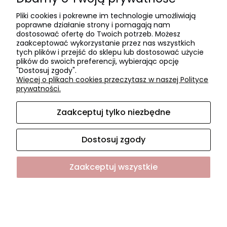
Czas realizacji zamówienia
Pliki cookies i pokrewne im technologie umożliwiają
Czas i koszty dostawy
poprawne działanie strony i pomagają nam
Formy płatności
dostosować ofertę do Twoich potrzeb. Możesz
zaakceptować wykorzystanie przez nas wszystkich
tych plików i przejść do sklepu lub dostosować użycie
O NAS
plików do swoich preferencji, wybierając opcję
"Dostosuj zgody".
O firmie
Więcej o plikach cookies przeczytasz w naszej Polityce
Współpraca
prywatności.
Kontakt i dane firmy
Zaakceptuj tylko niezbędne
Dostosuj zgody
Sklep internetowy Shoper.pl
Zaakceptuj wszystkie
Pokaż pełną wersję strony