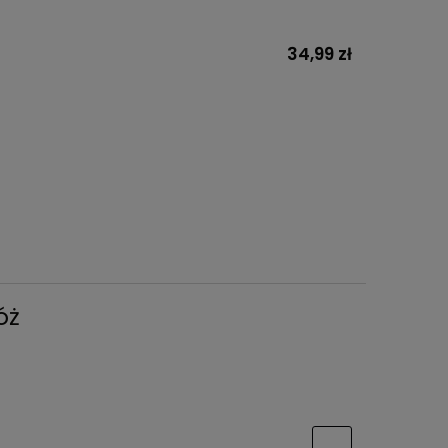
34,99 zł
óż