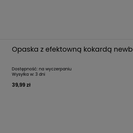
Opaska z efektowną kokardą newbi
Dostępność:
na wyczerpaniu
Wysyłka w:
3 dni
39,99 zł