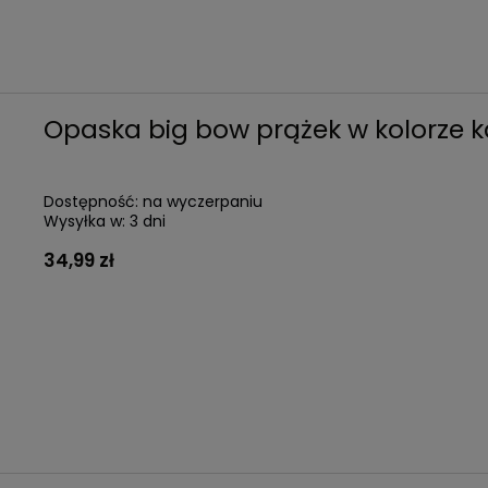
Opaska big bow prążek w kolorze
Dostępność:
na wyczerpaniu
Wysyłka w:
3 dni
34,99 zł