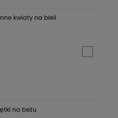
ne kwiaty na bieli
ętki na beżu