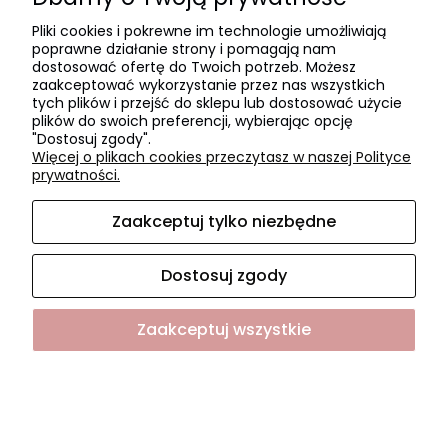
Czas realizacji zamówienia
Pliki cookies i pokrewne im technologie umożliwiają
Czas i koszty dostawy
poprawne działanie strony i pomagają nam
Formy płatności
dostosować ofertę do Twoich potrzeb. Możesz
zaakceptować wykorzystanie przez nas wszystkich
tych plików i przejść do sklepu lub dostosować użycie
O NAS
plików do swoich preferencji, wybierając opcję
"Dostosuj zgody".
O firmie
Więcej o plikach cookies przeczytasz w naszej Polityce
Współpraca
prywatności.
Kontakt i dane firmy
Zaakceptuj tylko niezbędne
Dostosuj zgody
Sklep internetowy Shoper.pl
Zaakceptuj wszystkie
Pokaż pełną wersję strony