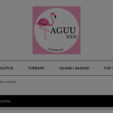
HŁOPCA
TURBANY
Opaski i dodatki
TOP 
we z uszami
25
Wyprawka/zestawy dla niemowląt
Akcesoria
yteria.