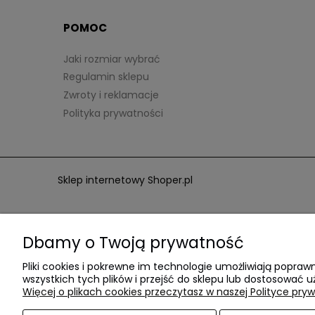
POMOC
Jaki rozmiar wybrać
Regulamin sklepu
Zwroty i reklamacje
Polityka prywatności
Sklep internetowy Shoper.pl
Dbamy o Twoją prywatność
Pliki cookies i pokrewne im technologie umożliwiają popr
wszystkich tych plików i przejść do sklepu lub dostosować u
Więcej o plikach cookies przeczytasz w naszej Polityce pryw