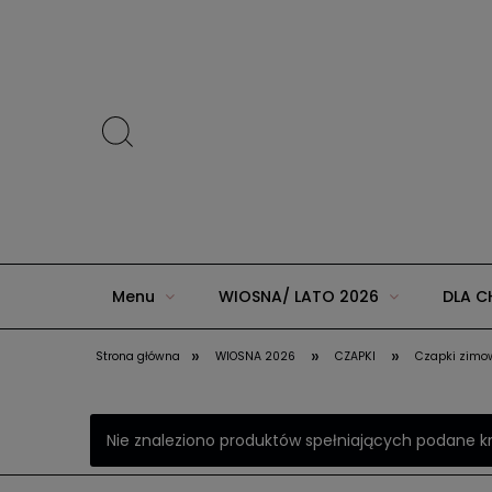
Menu
WIOSNA/ LATO 2026
DLA C
»
»
»
Strona główna
WIOSNA 2026
CZAPKI
Czapki zimo
ZIMA 2025 w AGUU KIDS
JESIEŃ/ZIMA 20
Nie znaleziono produktów spełniających podane kr