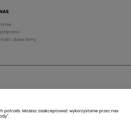
 NAS
firmie
półpraca
ntakt i dane firmy
ich potrzeb. Możesz zaakceptować wykorzystanie przez nas
ody".