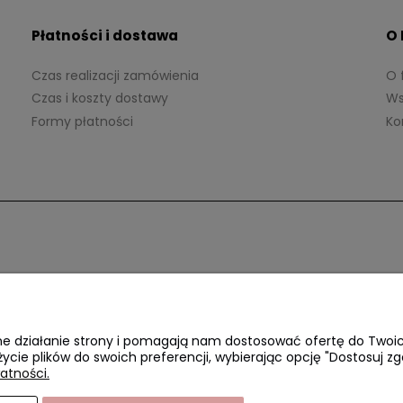
Płatności i dostawa
O
Czas realizacji zamówienia
O 
Czas i koszty dostawy
Ws
Formy płatności
Ko
awne działanie strony i pomagają nam dostosować ofertę do Two
życie plików do swoich preferencji, wybierając opcję "Dostosuj zg
atności.