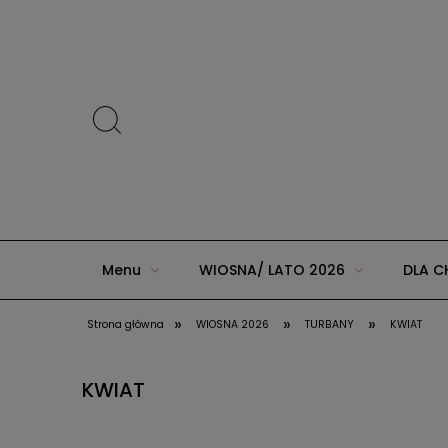
Menu
WIOSNA/ LATO 2026
DLA C
»
»
»
Strona główna
WIOSNA 2026
TURBANY
KWIAT
ZIMA 2025 w AGUU KIDS
JESIEŃ/ZIMA 20
KWIAT