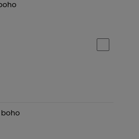
 boho
u boho