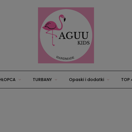
HŁOPCA
TURBANY
Opaski i dodatki
TOP 
25
Wyprawka/zestawy dla niemowląt
Akcesoria