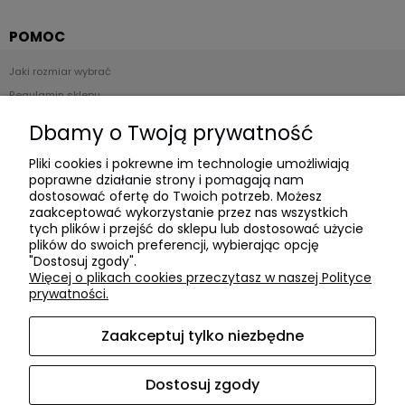
POMOC
Jaki rozmiar wybrać
Regulamin sklepu
Zwroty i reklamacje
Dbamy o Twoją prywatność
Polityka prywatności
Pliki cookies i pokrewne im technologie umożliwiają
poprawne działanie strony i pomagają nam
Płatności i dostawa
dostosować ofertę do Twoich potrzeb. Możesz
zaakceptować wykorzystanie przez nas wszystkich
Czas realizacji zamówienia
tych plików i przejść do sklepu lub dostosować użycie
plików do swoich preferencji, wybierając opcję
Czas i koszty dostawy
"Dostosuj zgody".
Formy płatności
Więcej o plikach cookies przeczytasz w naszej Polityce
prywatności.
O NAS
Zaakceptuj tylko niezbędne
O firmie
Współpraca
Dostosuj zgody
Kontakt i dane firmy