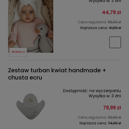
Wysyłka w:
3 dni
44,79 zł
Cena regularna:
55,99 zł
Najniższa cena:
41,99 zł
PROMOCJA
Zestaw turban kwiat handmade +
chusta ecru
Dostępność:
na wyczerpaniu
Wysyłka w:
3 dni
79,99 zł
Cena regularna:
99,99 zł
Najniższa cena:
74,99 zł