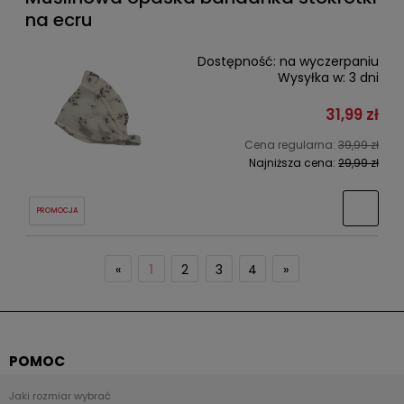
na ecru
Dostępność:
na wyczerpaniu
Wysyłka w:
3 dni
31,99 zł
Cena regularna:
39,99 zł
Najniższa cena:
29,99 zł
PROMOCJA
«
1
2
3
4
»
POMOC
Jaki rozmiar wybrać