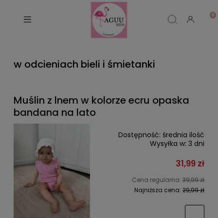
w odcieniach bieli i śmietanki
Muślin z lnem w kolorze ecru opaska
bandana na lato
Dostępność:
średnia ilość
Wysyłka w:
3 dni
31,99 zł
Cena regularna:
39,99 zł
Najniższa cena:
29,99 zł