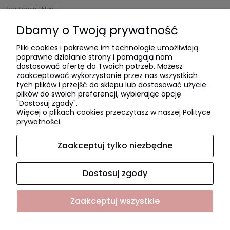
Regulamin sklepu
Zwroty i reklamacje
Dbamy o Twoją prywatność
Polityka prywatności
Pliki cookies i pokrewne im technologie umożliwiają
poprawne działanie strony i pomagają nam
Płatności i dostawa
dostosować ofertę do Twoich potrzeb. Możesz
zaakceptować wykorzystanie przez nas wszystkich
Czas realizacji zamówienia
tych plików i przejść do sklepu lub dostosować użycie
plików do swoich preferencji, wybierając opcję
Czas i koszty dostawy
"Dostosuj zgody".
Formy płatności
Więcej o plikach cookies przeczytasz w naszej Polityce
prywatności.
O NAS
Zaakceptuj tylko niezbędne
O firmie
Współpraca
Dostosuj zgody
Kontakt i dane firmy
Zaakceptuj wszystkie
Sklep internetowy Shoper.pl