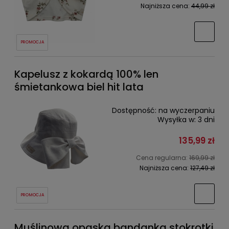
Najniższa cena:
44,99 zł
PROMOCJA
Kapelusz z kokardą 100% len
śmietankowa biel hit lata
Dostępność:
na wyczerpaniu
Wysyłka w:
3 dni
135,99 zł
Cena regularna:
169,99 zł
Najniższa cena:
127,49 zł
PROMOCJA
Muślinowa opaska bandanka stokrotki