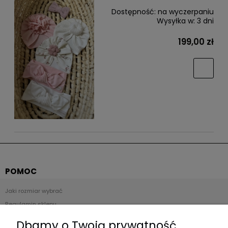
Dostępność:
na wyczerpaniu
Wysyłka w:
3 dni
199,00 zł
POMOC
Jaki rozmiar wybrać
Regulamin sklepu
Zwroty i reklamacje
Dbamy o Twoją prywatność