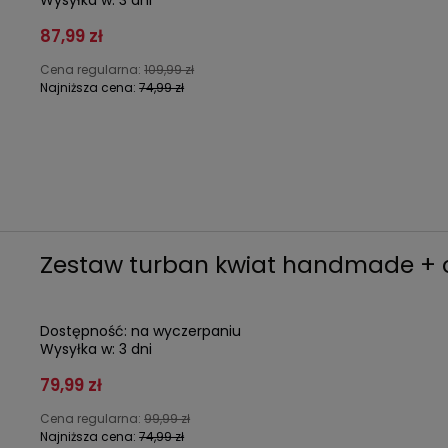
Wysyłka w:
3 dni
87,99 zł
Cena regularna:
109,99 zł
Najniższa cena:
74,99 zł
Zestaw turban kwiat handmade + 
Dostępność:
na wyczerpaniu
Wysyłka w:
3 dni
79,99 zł
Cena regularna:
99,99 zł
Najniższa cena:
74,99 zł