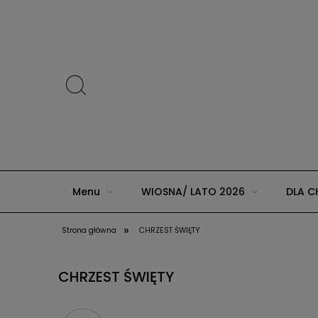
Menu
WIOSNA/ LATO 2026
DLA C
»
Strona główna
CHRZEST ŚWIĘTY
ZIMA 2025 w AGUU KIDS
JESIEŃ/ZIMA 20
CHRZEST ŚWIĘTY