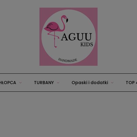
HŁOPCA
TURBANY
Opaski i dodatki
TOP 
25
Wyprawka/zestawy dla niemowląt
Akcesoria