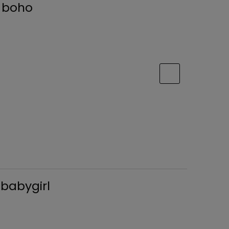
u boho
 babygirl