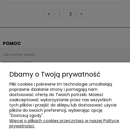
«
1
2
»
POMOC
Jaki rozmiar wybrać
Regulamin sklepu
Zwroty i reklamacje
Dbamy o Twoją prywatność
Polityka prywatności
Pliki cookies i pokrewne im technologie umożliwiają
poprawne działanie strony i pomagają nam
Płatności i dostawa
dostosować ofertę do Twoich potrzeb. Możesz
zaakceptować wykorzystanie przez nas wszystkich
Czas realizacji zamówienia
tych plików i przejść do sklepu lub dostosować użycie
plików do swoich preferencji, wybierając opcję
Czas i koszty dostawy
"Dostosuj zgody".
Formy płatności
Więcej o plikach cookies przeczytasz w naszej Polityce
prywatności.