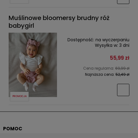
Muślinowe bloomersy brudny róż
babygirl
Dostępność:
na wyczerpaniu
Wysyłka w:
3 dni
55,99 zł
Cena regularna:
69,99 zł
Najniższa cena:
52,49 zł
PROMOCJA
POMOC