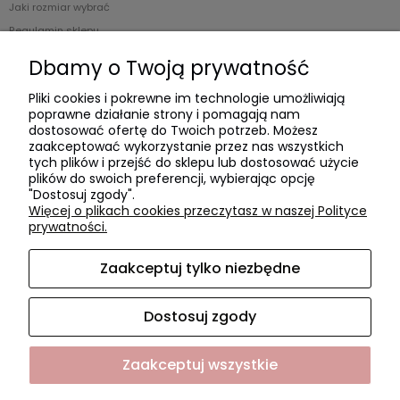
Jaki rozmiar wybrać
Regulamin sklepu
Zwroty i reklamacje
Dbamy o Twoją prywatność
Polityka prywatności
Pliki cookies i pokrewne im technologie umożliwiają
poprawne działanie strony i pomagają nam
Płatności i dostawa
dostosować ofertę do Twoich potrzeb. Możesz
zaakceptować wykorzystanie przez nas wszystkich
Czas realizacji zamówienia
tych plików i przejść do sklepu lub dostosować użycie
plików do swoich preferencji, wybierając opcję
Czas i koszty dostawy
"Dostosuj zgody".
Formy płatności
Więcej o plikach cookies przeczytasz w naszej Polityce
prywatności.
O NAS
Zaakceptuj tylko niezbędne
O firmie
Współpraca
Dostosuj zgody
Kontakt i dane firmy
Zaakceptuj wszystkie