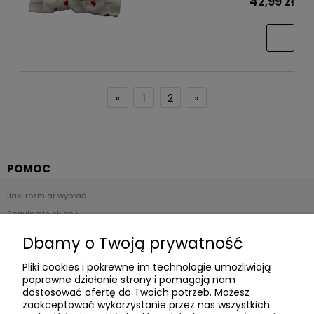
42,99 zł
«
1
2
»
POMOC
Jaki rozmiar wybrać
Regulamin sklepu
Zwroty i reklamacje
Dbamy o Twoją prywatność
Polityka prywatności
Pliki cookies i pokrewne im technologie umożliwiają
poprawne działanie strony i pomagają nam
Płatności i dostawa
dostosować ofertę do Twoich potrzeb. Możesz
zaakceptować wykorzystanie przez nas wszystkich
Czas realizacji zamówienia